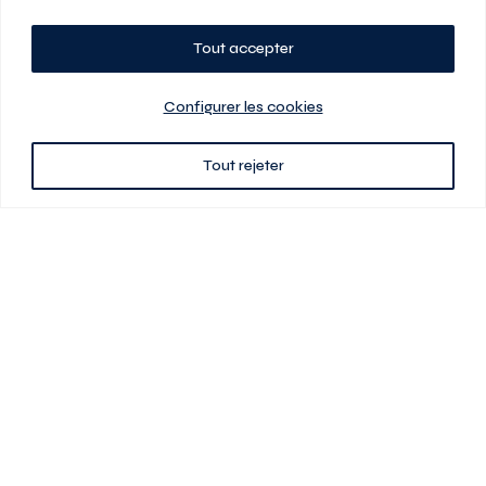
Tout accepter
Planifiez votre visite
Configurer les cookies
Tout rejeter
438 701-0961
3580 boul Saint-Elzéar O.
Laval (Québec) H7P 0L7
Signé
En cas de disparité entre les prix présentés sur ce site et ceux de votre
contrat de location, ce dernier a priorité. Les prix, plans et images sont
sujets à changement sans préavis. L’information fournie par votre
contrat de location prévaut en tout temps.