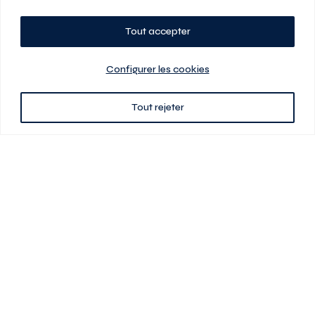
Tout accepter
Planifiez votre visite
Configurer les cookies
Tout rejeter
438 701-0961
3580 boul Saint-Elzéar O.
Laval (Québec) H7P 0L7
Signé
En cas de disparité entre les prix présentés sur ce site et ceux de votre
contrat de location, ce dernier a priorité. Les prix, plans et images sont
sujets à changement sans préavis. L’information fournie par votre
contrat de location prévaut en tout temps.