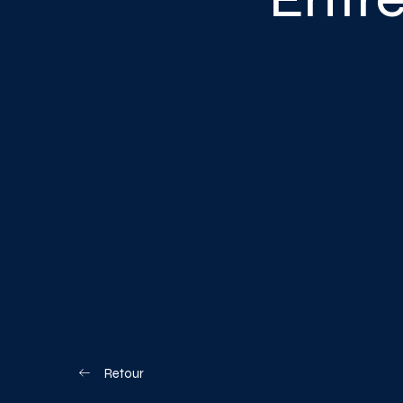
Blogue
Nous joindre
Votre boîte à o
Planifiez votre visite
Retour