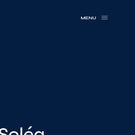
MENU
 Soléa