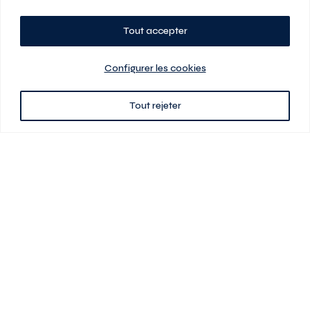
Tout accepter
Planifiez votre visite
Configurer les cookies
Tout rejeter
438 701-0961
3580 boul Saint-Elzéar O.
Laval (Québec) H7P 0L7
Signé
En cas de disparité entre les prix présentés sur ce site et ceux de votre
contrat de location, ce dernier a priorité. Les prix, plans et images sont
sujets à changement sans préavis. L’information fournie par votre
contrat de location prévaut en tout temps.