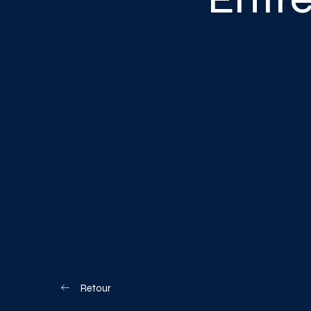
Blogue
Nous joindre
Votre boîte à o
Planifiez votre visite
Retour