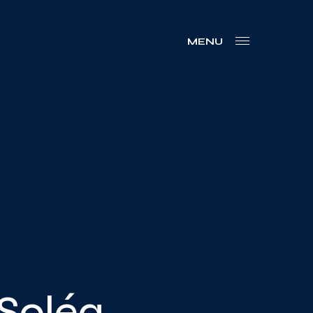
MENU
 Soléa