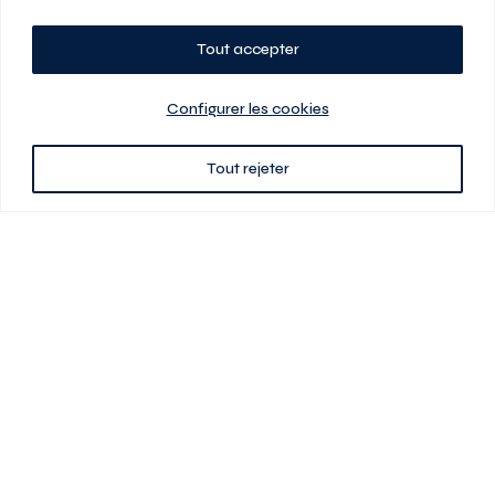
Tout accepter
Planifiez votre visite
Configurer les cookies
Tout rejeter
438 701-0961
3580 boul Saint-Elzéar O.
Laval (Québec) H7P 0L7
Signé
En cas de disparité entre les prix présentés sur ce site et ceux de votre
contrat de location, ce dernier a priorité. Les prix, plans et images sont
sujets à changement sans préavis. L’information fournie par votre
contrat de location prévaut en tout temps.