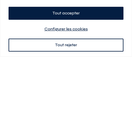
Tout accepter
Planifiez votre visite
Configurer les cookies
Tout rejeter
438 701-0961
3580 boul Saint-Elzéar O.
Laval (Québec) H7P 0L7
Signé
En cas de disparité entre les prix présentés sur ce site et ceux de votre
contrat de location, ce dernier a priorité. Les prix, plans et images sont
sujets à changement sans préavis. L’information fournie par votre
contrat de location prévaut en tout temps.