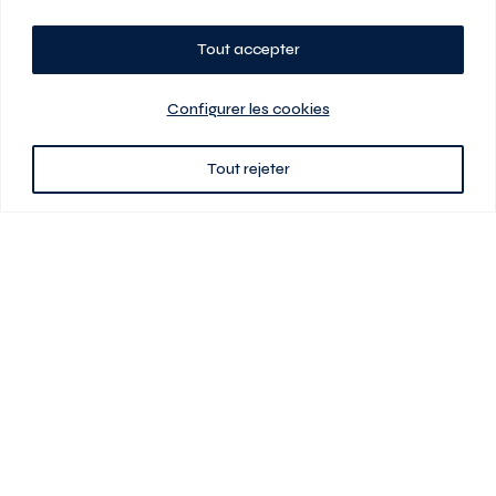
Tout accepter
Planifiez votre visite
Configurer les cookies
Tout rejeter
438 701-0961
3580 boul Saint-Elzéar O.
Laval (Québec) H7P 0L7
Signé
En cas de disparité entre les prix présentés sur ce site et ceux de votre
contrat de location, ce dernier a priorité. Les prix, plans et images sont
sujets à changement sans préavis. L’information fournie par votre
contrat de location prévaut en tout temps.