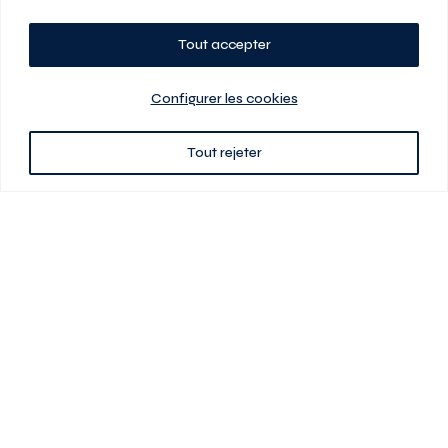
Tout accepter
Planifiez votre visite
Configurer les cookies
Tout rejeter
438 701-0961
3580 boul Saint-Elzéar O.
Laval (Québec) H7P 0L7
Signé
En cas de disparité entre les prix présentés sur ce site et ceux de votre
contrat de location, ce dernier a priorité. Les prix, plans et images sont
sujets à changement sans préavis. L’information fournie par votre
contrat de location prévaut en tout temps.