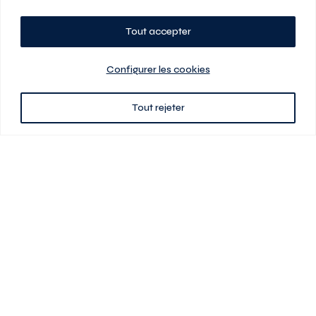
Tout accepter
Planifiez votre visite
Configurer les cookies
Tout rejeter
438 701-0961
3580 boul Saint-Elzéar O.
Laval (Québec) H7P 0L7
Signé
En cas de disparité entre les prix présentés sur ce site et ceux de votre
contrat de location, ce dernier a priorité. Les prix, plans et images sont
sujets à changement sans préavis. L’information fournie par votre
contrat de location prévaut en tout temps.