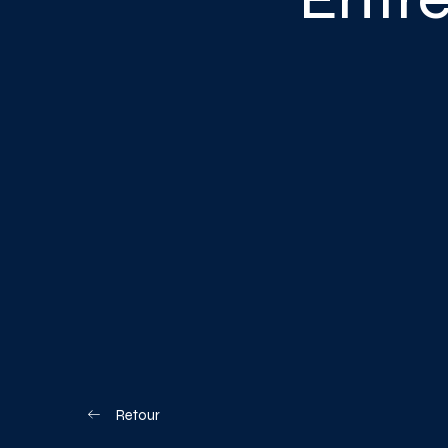
Blogue
Nous joindre
Votre boîte à o
Planifiez votre visite
Retour