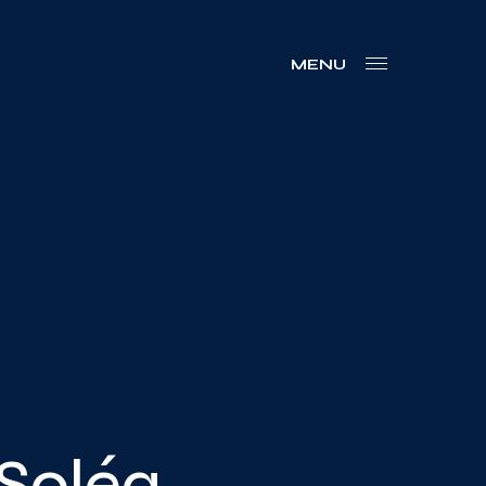
MENU
 Soléa