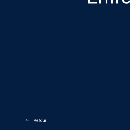
Blogue
Nous joindre
Votre boîte à o
Planifiez votre visite
Retour