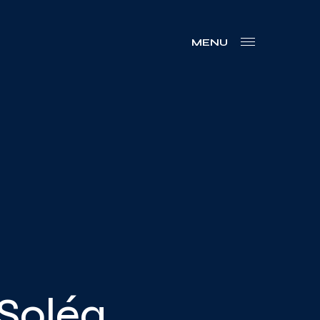
MENU
 Soléa