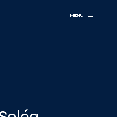
MENU
 Soléa