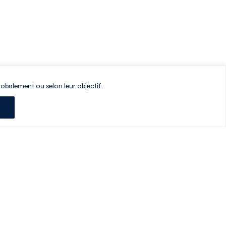
lobalement ou selon leur objectif.
Planifiez votre visite