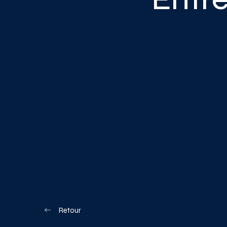
Blogue
Nous joindre
Votre boîte à o
Planifiez votre visite
Retour