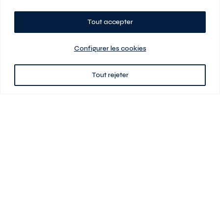
Tout accepter
Planifiez votre visite
Configurer les cookies
Tout rejeter
438 701-0961
3580 boul Saint-Elzéar O.
Laval (Québec) H7P 0L7
Signé
En cas de disparité entre les prix présentés sur ce site et ceux de votre
contrat de location, ce dernier a priorité. Les prix, plans et images sont
sujets à changement sans préavis. L’information fournie par votre
contrat de location prévaut en tout temps.