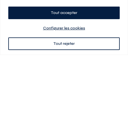
Tout accepter
Planifiez votre visite
Configurer les cookies
Tout rejeter
438 701-0961
3580 boul Saint-Elzéar O.
Laval (Québec) H7P 0L7
Signé
En cas de disparité entre les prix présentés sur ce site et ceux de votre
contrat de location, ce dernier a priorité. Les prix, plans et images sont
sujets à changement sans préavis. L’information fournie par votre
contrat de location prévaut en tout temps.