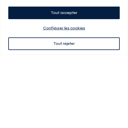
Tout accepter
Planifiez votre visite
Configurer les cookies
Tout rejeter
438 701-0961
3580 boul Saint-Elzéar O.
Laval (Québec) H7P 0L7
Signé
En cas de disparité entre les prix présentés sur ce site et ceux de votre
contrat de location, ce dernier a priorité. Les prix, plans et images sont
sujets à changement sans préavis. L’information fournie par votre
contrat de location prévaut en tout temps.