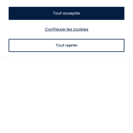
Tout accepter
Planifiez votre visite
Configurer les cookies
Tout rejeter
438 701-0961
3580 boul Saint-Elzéar O.
Laval (Québec) H7P 0L7
Signé
En cas de disparité entre les prix présentés sur ce site et ceux de votre
contrat de location, ce dernier a priorité. Les prix, plans et images sont
sujets à changement sans préavis. L’information fournie par votre
contrat de location prévaut en tout temps.