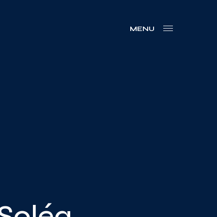
MENU
 Soléa