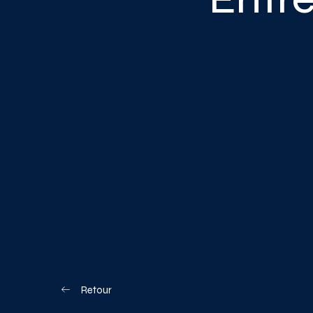
Blogue
Nous joindre
Votre boîte à o
Planifiez votre visite
Retour