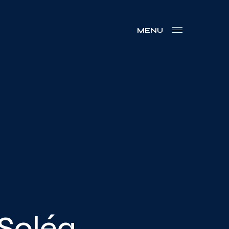
MENU
 Soléa