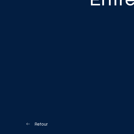
Blogue
Nous joindre
Votre boîte à o
Planifiez votre visite
Retour