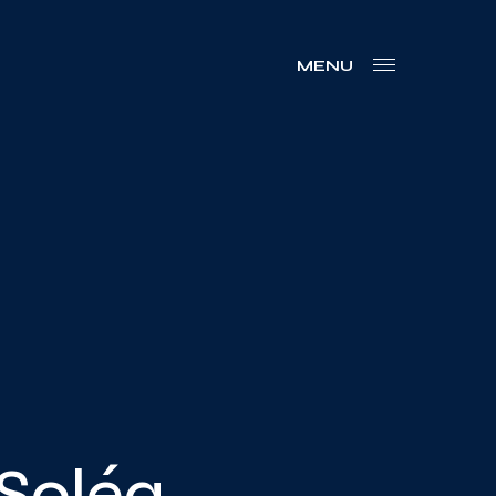
MENU
 Soléa