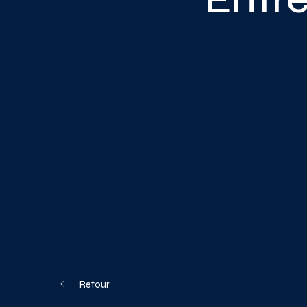
Blogue
Nous joindre
Votre boîte à o
Planifiez votre visite
Retour