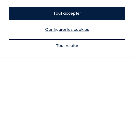
Tout accepter
Planifiez votre visite
Configurer les cookies
Tout rejeter
438 701-0961
3580 boul Saint-Elzéar O.
Laval (Québec) H7P 0L7
Signé
En cas de disparité entre les prix présentés sur ce site et ceux de votre
contrat de location, ce dernier a priorité. Les prix, plans et images sont
sujets à changement sans préavis. L’information fournie par votre
contrat de location prévaut en tout temps.