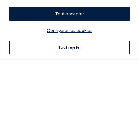
Tout accepter
Planifiez votre visite
Configurer les cookies
Tout rejeter
438 701-0961
3580 boul Saint-Elzéar O.
Laval (Québec) H7P 0L7
Signé
En cas de disparité entre les prix présentés sur ce site et ceux de votre
contrat de location, ce dernier a priorité. Les prix, plans et images sont
sujets à changement sans préavis. L’information fournie par votre
contrat de location prévaut en tout temps.