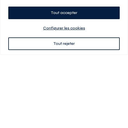
Tout accepter
Planifiez votre visite
Configurer les cookies
Tout rejeter
438 701-0961
3580 boul Saint-Elzéar O.
Laval (Québec) H7P 0L7
Signé
En cas de disparité entre les prix présentés sur ce site et ceux de votre
contrat de location, ce dernier a priorité. Les prix, plans et images sont
sujets à changement sans préavis. L’information fournie par votre
contrat de location prévaut en tout temps.