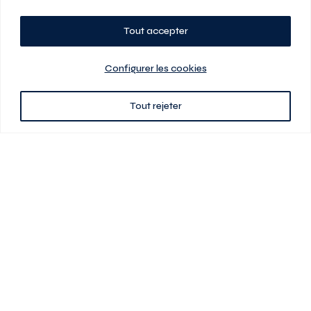
Tout accepter
Planifiez votre visite
Configurer les cookies
Tout rejeter
438 701-0961
3580 boul Saint-Elzéar O.
Laval (Québec) H7P 0L7
Signé
En cas de disparité entre les prix présentés sur ce site et ceux de votre
contrat de location, ce dernier a priorité. Les prix, plans et images sont
sujets à changement sans préavis. L’information fournie par votre
contrat de location prévaut en tout temps.