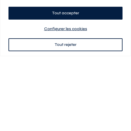
Tout accepter
Planifiez votre visite
Configurer les cookies
Tout rejeter
438 701-0961
3580 boul Saint-Elzéar O.
Laval (Québec) H7P 0L7
Signé
En cas de disparité entre les prix présentés sur ce site et ceux de votre
contrat de location, ce dernier a priorité. Les prix, plans et images sont
sujets à changement sans préavis. L’information fournie par votre
contrat de location prévaut en tout temps.