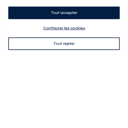
Tout accepter
Planifiez votre visite
Configurer les cookies
Tout rejeter
438 701-0961
3580 boul Saint-Elzéar O.
Laval (Québec) H7P 0L7
Signé
En cas de disparité entre les prix présentés sur ce site et ceux de votre
contrat de location, ce dernier a priorité. Les prix, plans et images sont
sujets à changement sans préavis. L’information fournie par votre
contrat de location prévaut en tout temps.