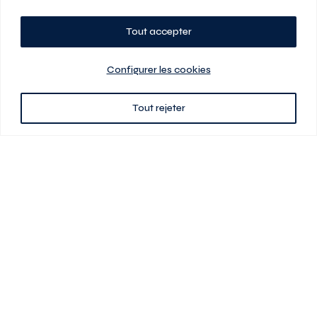
Tout accepter
Planifiez votre visite
Configurer les cookies
Tout rejeter
438 701-0961
3580 boul Saint-Elzéar O.
Laval (Québec) H7P 0L7
Signé
En cas de disparité entre les prix présentés sur ce site et ceux de votre
contrat de location, ce dernier a priorité. Les prix, plans et images sont
sujets à changement sans préavis. L’information fournie par votre
contrat de location prévaut en tout temps.