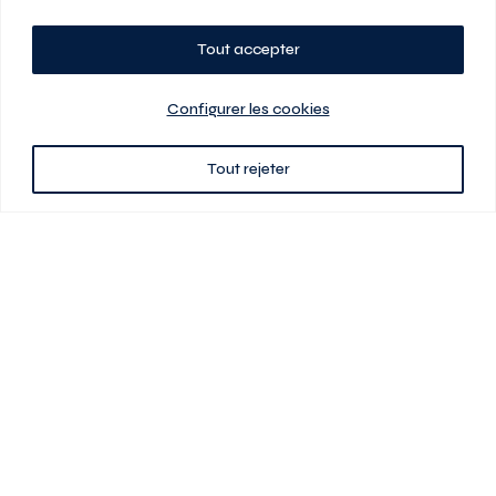
Tout accepter
Planifiez votre visite
Configurer les cookies
Tout rejeter
438 701-0961
3580 boul Saint-Elzéar O.
Laval (Québec) H7P 0L7
Signé
En cas de disparité entre les prix présentés sur ce site et ceux de votre
contrat de location, ce dernier a priorité. Les prix, plans et images sont
sujets à changement sans préavis. L’information fournie par votre
contrat de location prévaut en tout temps.