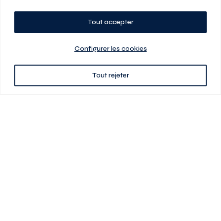
Tout accepter
Planifiez votre visite
Configurer les cookies
Tout rejeter
438 701-0961
3580 boul Saint-Elzéar O.
Laval (Québec) H7P 0L7
Signé
En cas de disparité entre les prix présentés sur ce site et ceux de votre
contrat de location, ce dernier a priorité. Les prix, plans et images sont
sujets à changement sans préavis. L’information fournie par votre
contrat de location prévaut en tout temps.