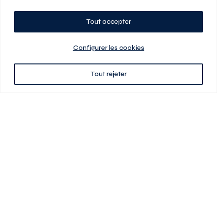
Tout accepter
Planifiez votre visite
Configurer les cookies
Tout rejeter
438 701-0961
3580 boul Saint-Elzéar O.
Laval (Québec) H7P 0L7
Signé
En cas de disparité entre les prix présentés sur ce site et ceux de votre
contrat de location, ce dernier a priorité. Les prix, plans et images sont
sujets à changement sans préavis. L’information fournie par votre
contrat de location prévaut en tout temps.