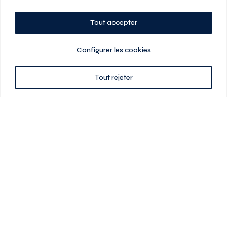
Tout accepter
Planifiez votre visite
Configurer les cookies
Tout rejeter
438 701-0961
3580 boul Saint-Elzéar O.
Laval (Québec) H7P 0L7
Signé
En cas de disparité entre les prix présentés sur ce site et ceux de votre
contrat de location, ce dernier a priorité. Les prix, plans et images sont
sujets à changement sans préavis. L’information fournie par votre
contrat de location prévaut en tout temps.