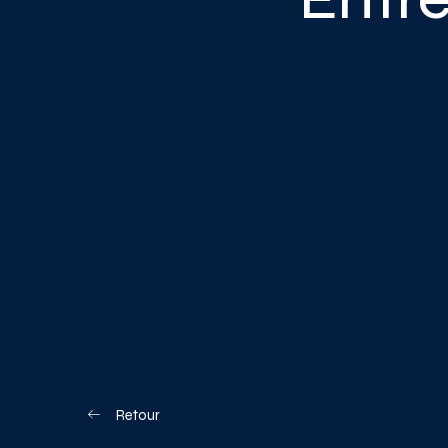
Blogue
Nous joindre
Votre boîte à o
Planifiez votre visite
Retour