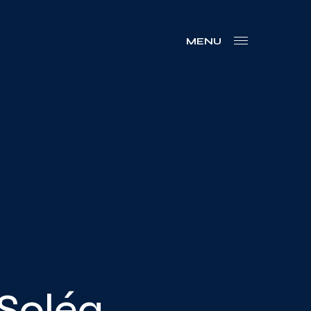
MENU
 Soléa