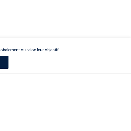
lobalement ou selon leur objectif.
Planifiez votre visite