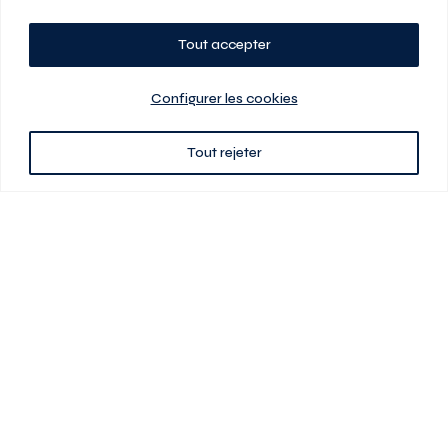
Tout accepter
Planifiez votre visite
Configurer les cookies
Tout rejeter
438 701-0961
3580 boul Saint-Elzéar O.
Laval (Québec) H7P 0L7
Signé
En cas de disparité entre les prix présentés sur ce site et ceux de votre
contrat de location, ce dernier a priorité. Les prix, plans et images sont
sujets à changement sans préavis. L’information fournie par votre
contrat de location prévaut en tout temps.