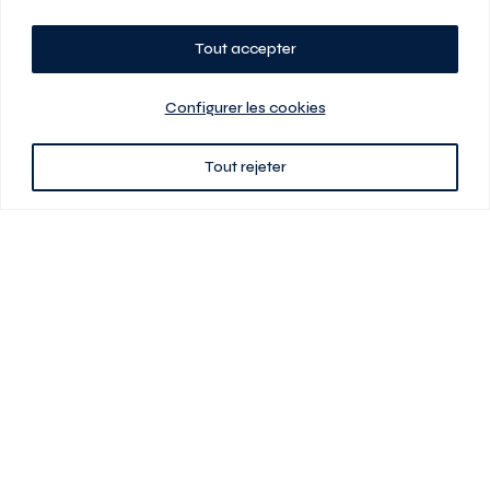
Tout accepter
Planifiez votre visite
Configurer les cookies
Tout rejeter
438 701-0961
3580 boul Saint-Elzéar O.
Laval (Québec) H7P 0L7
Signé
En cas de disparité entre les prix présentés sur ce site et ceux de votre
contrat de location, ce dernier a priorité. Les prix, plans et images sont
sujets à changement sans préavis. L’information fournie par votre
contrat de location prévaut en tout temps.