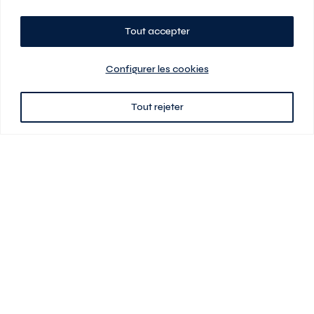
Tout accepter
Planifiez votre visite
Configurer les cookies
Tout rejeter
438 701-0961
3580 boul Saint-Elzéar O.
Laval (Québec) H7P 0L7
Signé
En cas de disparité entre les prix présentés sur ce site et ceux de votre
contrat de location, ce dernier a priorité. Les prix, plans et images sont
sujets à changement sans préavis. L’information fournie par votre
contrat de location prévaut en tout temps.