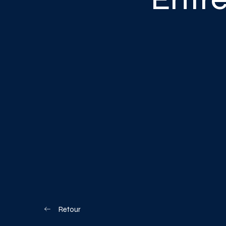
Blogue
Nous joindre
Votre boîte à o
Planifiez votre visite
Retour