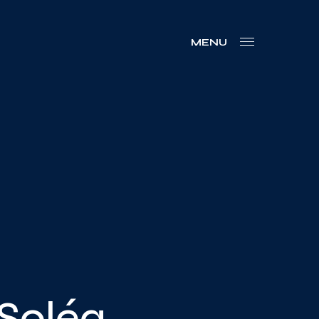
MENU
 Soléa