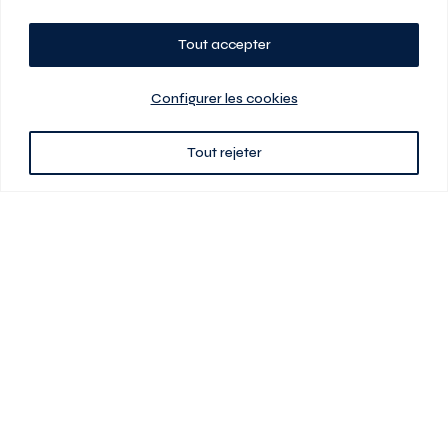
Tout accepter
Planifiez votre visite
Configurer les cookies
Tout rejeter
438 701-0961
3580 boul Saint-Elzéar O.
Laval (Québec) H7P 0L7
Signé
En cas de disparité entre les prix présentés sur ce site et ceux de votre
contrat de location, ce dernier a priorité. Les prix, plans et images sont
sujets à changement sans préavis. L’information fournie par votre
contrat de location prévaut en tout temps.