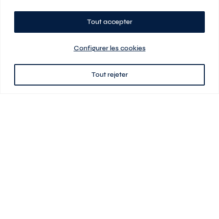
Tout accepter
Planifiez votre visite
Configurer les cookies
Tout rejeter
438 701-0961
3580 boul Saint-Elzéar O.
Laval (Québec) H7P 0L7
Signé
En cas de disparité entre les prix présentés sur ce site et ceux de votre
contrat de location, ce dernier a priorité. Les prix, plans et images sont
sujets à changement sans préavis. L’information fournie par votre
contrat de location prévaut en tout temps.