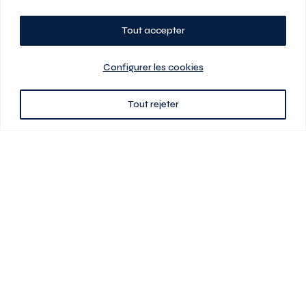
Tout accepter
Planifiez votre visite
Configurer les cookies
Tout rejeter
438 701-0961
3580 boul Saint-Elzéar O.
Laval (Québec) H7P 0L7
Signé
En cas de disparité entre les prix présentés sur ce site et ceux de votre
contrat de location, ce dernier a priorité. Les prix, plans et images sont
sujets à changement sans préavis. L’information fournie par votre
contrat de location prévaut en tout temps.