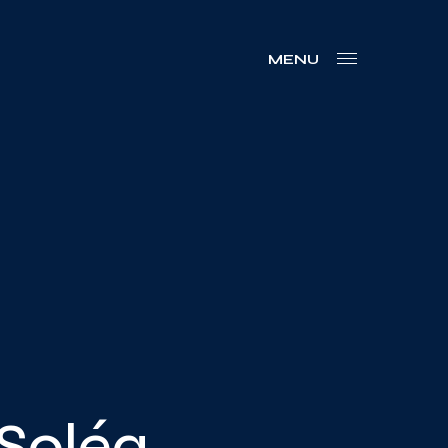
MENU
 Soléa