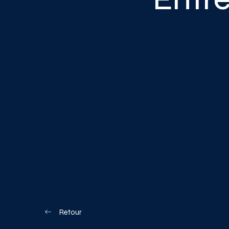
Blogue
Nous joindre
Votre boîte à o
Planifiez votre visite
Retour