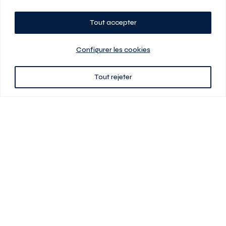
Tout accepter
Planifiez votre visite
Configurer les cookies
Tout rejeter
438 701-0961
3580 boul Saint-Elzéar O.
Laval (Québec) H7P 0L7
Signé
En cas de disparité entre les prix présentés sur ce site et ceux de votre
contrat de location, ce dernier a priorité. Les prix, plans et images sont
sujets à changement sans préavis. L’information fournie par votre
contrat de location prévaut en tout temps.