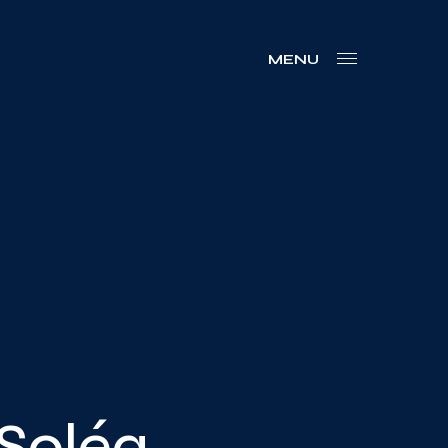
MENU
 Soléa