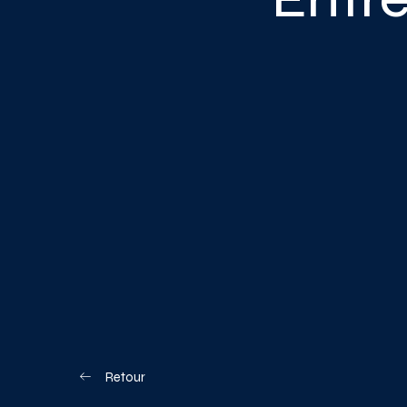
Blogue
Nous joindre
Votre boîte à o
Planifiez votre visite
Retour