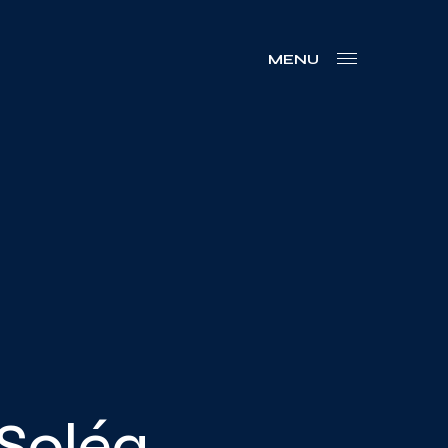
MENU
 Soléa