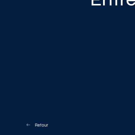
Blogue
Nous joindre
Votre boîte à o
Planifiez votre visite
Retour