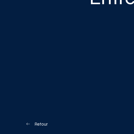
Blogue
Nous joindre
Votre boîte à o
Planifiez votre visite
Retour