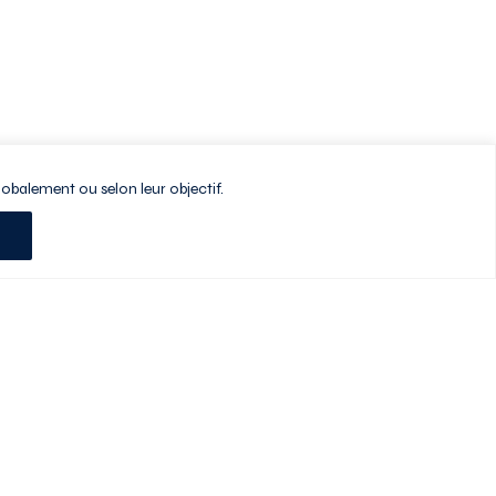
lobalement ou selon leur objectif.
Planifiez votre visite