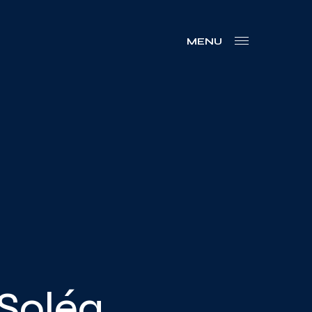
MENU
 Soléa