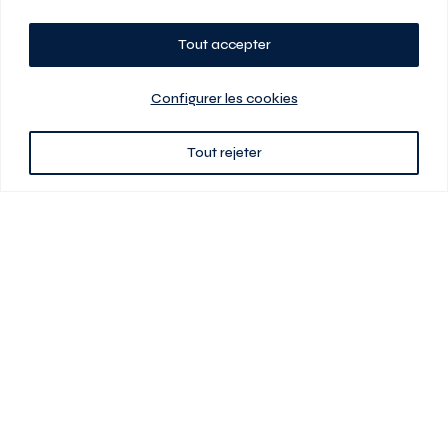
Tout accepter
Planifiez votre visite
Configurer les cookies
Tout rejeter
438 701-0961
3580 boul Saint-Elzéar O.
Laval (Québec) H7P 0L7
Signé
En cas de disparité entre les prix présentés sur ce site et ceux de votre
contrat de location, ce dernier a priorité. Les prix, plans et images sont
sujets à changement sans préavis. L’information fournie par votre
contrat de location prévaut en tout temps.