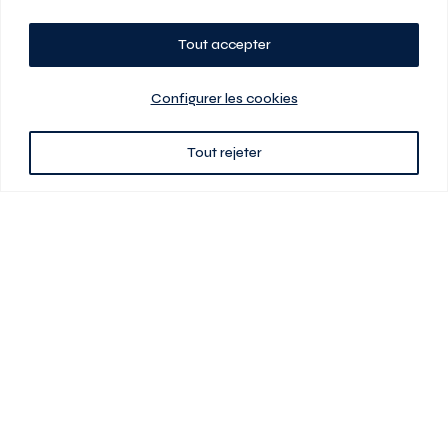
Tout accepter
Planifiez votre visite
Configurer les cookies
Tout rejeter
438 701-0961
3580 boul Saint-Elzéar O.
Laval (Québec) H7P 0L7
Signé
En cas de disparité entre les prix présentés sur ce site et ceux de votre
contrat de location, ce dernier a priorité. Les prix, plans et images sont
sujets à changement sans préavis. L’information fournie par votre
contrat de location prévaut en tout temps.