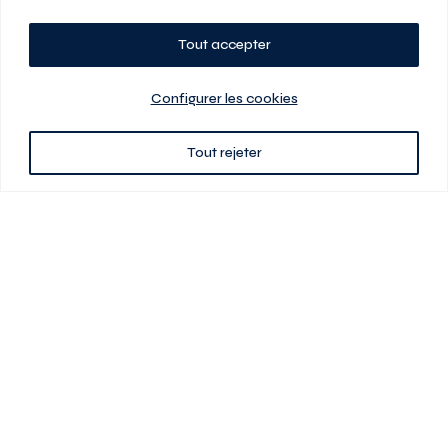
Tout accepter
Planifiez votre visite
Configurer les cookies
Tout rejeter
438 701-0961
3580 boul Saint-Elzéar O.
Laval (Québec) H7P 0L7
Signé
En cas de disparité entre les prix présentés sur ce site et ceux de votre
contrat de location, ce dernier a priorité. Les prix, plans et images sont
sujets à changement sans préavis. L’information fournie par votre
contrat de location prévaut en tout temps.