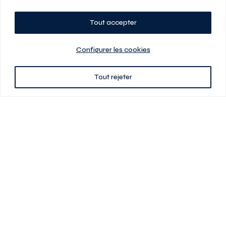
Tout accepter
Planifiez votre visite
Configurer les cookies
Tout rejeter
438 701-0961
3580 boul Saint-Elzéar O.
Laval (Québec) H7P 0L7
Signé
En cas de disparité entre les prix présentés sur ce site et ceux de votre
contrat de location, ce dernier a priorité. Les prix, plans et images sont
sujets à changement sans préavis. L’information fournie par votre
contrat de location prévaut en tout temps.