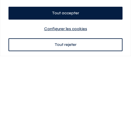
Tout accepter
Planifiez votre visite
Configurer les cookies
Tout rejeter
438 701-0961
3580 boul Saint-Elzéar O.
Laval (Québec) H7P 0L7
Signé
En cas de disparité entre les prix présentés sur ce site et ceux de votre
contrat de location, ce dernier a priorité. Les prix, plans et images sont
sujets à changement sans préavis. L’information fournie par votre
contrat de location prévaut en tout temps.