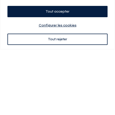
Tout accepter
Planifiez votre visite
Configurer les cookies
Tout rejeter
438 701-0961
3580 boul Saint-Elzéar O.
Laval (Québec) H7P 0L7
Signé
En cas de disparité entre les prix présentés sur ce site et ceux de votre
contrat de location, ce dernier a priorité. Les prix, plans et images sont
sujets à changement sans préavis. L’information fournie par votre
contrat de location prévaut en tout temps.